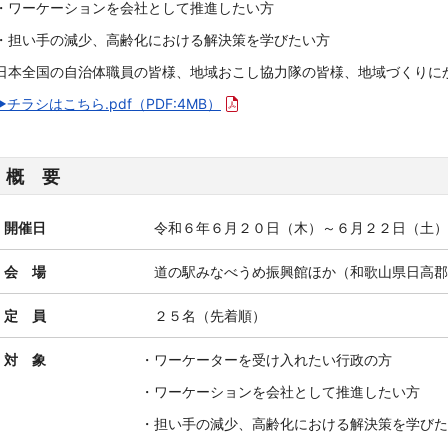
・ワーケーションを会社として推進したい方
・担い手の減少、高齢化における解決策を学びたい方
日本全国の自治体職員の皆様、地域おこし協力隊の皆様、地域づくりに
▶チラシはこちら.pdf
（PDF:4MB）
概 要
開催日
令和６年６月２０日（木）～６月２２日（土
会 場
道の駅みなべうめ振興館ほか（和歌山県日高郡み
定 員
２５名（先着順）
対 象
・ワーケーターを受け入れたい行政の方
・ワーケーションを会社として推進したい方
・担い手の減少、高齢化における解決策を学びた