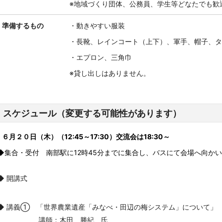
※地域づくり団体、公務員、学生等どなたでも
準備するもの
・動きやすい服装
・長靴、レインコート（上下）、軍手、帽子、タ
・エプロン、三角巾
※貸し出しはありません。
スケジュール（変更する可能性があります）
６月２０日（木）（12:45～17:30）交流会は18:30～
◆集合・受付 南部駅に12時45分までに集合し、バスにて会場へ向か
◆ 開講式
◆ 講義① 「世界農業遺産「みなべ・田辺の梅システム」について」
講師：木田 勝紀 氏