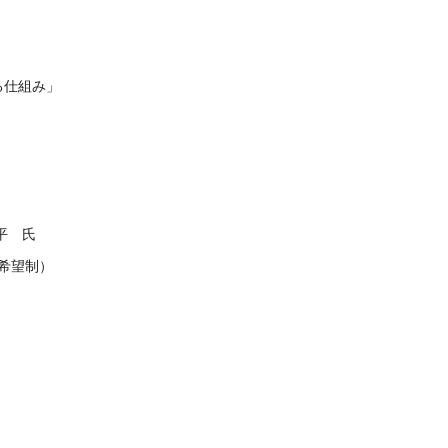
る仕組み」
」
平 氏
※希望制）