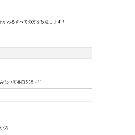
かかわるすべての方を歓迎します！
）
なべ町谷口538－1）
い方