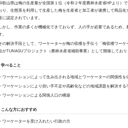
和歌山県は梅の生産量が全国第１位（令和２年度農林水産省
HP
より）で
おり、生態系を利用して生産した梅を生産者と加工者が連携して商品化
産に認定されています。
しかし、作業の多くが機械化できておらず、人の手が必要であるため、
す。
その解決手段として、ワーケーターが梅の収穫を手伝う「梅収穫ワーケ
会が
TUNAGU
プロジェクト（農林水産省補助事業）として開催しており
学べること
・ワーケーションによって生み出される地域とワーケーターの関係性を
・ワーケーションにより担い手不足や高齢化などの地域課題を解決する
・ワーケーションによる関係人口の構築
こんな方におすすめ
・ワーケーターを受け入れたい行政の方