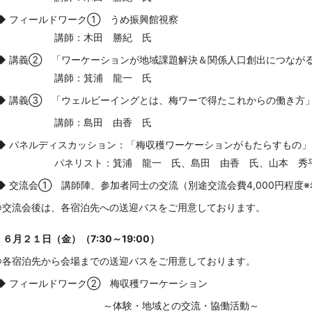
◆ フィールドワーク① うめ振興館視察
講師：木田 勝紀 氏
◆ 講義② 「ワーケーションが地域課題解決＆関係人口創出につなが
講師：箕浦 龍一 氏
◆ 講義③ 「ウェルビーイングとは、梅ワーで得たこれからの働き方
講師：島田 由香 氏
◆ パネルディスカッション：「梅収穫ワーケーションがもたらすもの」
パネリスト：箕浦 龍一 氏、島田 由香 氏、山本 秀
◆ 交流会① 講師陣、参加者同士の交流（別途交流会費4,000円程度
※交流会後は、各宿泊先への送迎バスをご用意しております。
６月２１日（金）（7:30～19:00）
※各宿泊先から会場までの送迎バスをご用意しております。
◆ フィールドワーク② 梅収穫ワーケーション
～体験・地域との交流・協働活動～