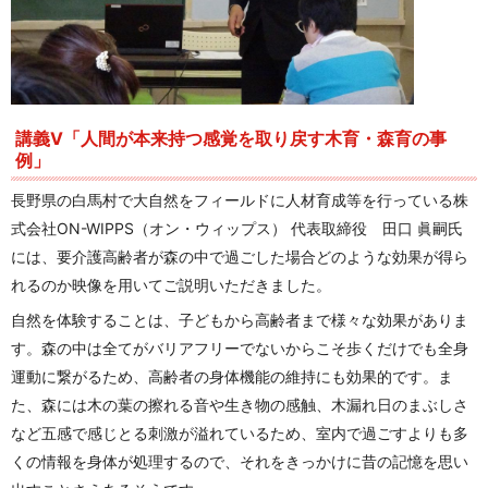
講義V「人間が本来持つ感覚を取り戻す木育・森育の事
例」
長野県の白馬村で大自然をフィールドに人材育成等を行っている株
式会社ON-WIPPS（オン・ウィップス） 代表取締役 田口 眞嗣氏
には、要介護高齢者が森の中で過ごした場合どのような効果が得ら
れるのか映像を用いてご説明いただきました。
自然を体験することは、子どもから高齢者まで様々な効果がありま
す。森の中は全てがバリアフリーでないからこそ歩くだけでも全身
運動に繋がるため、高齢者の身体機能の維持にも効果的です。ま
た、森には木の葉の擦れる音や生き物の感触、木漏れ日のまぶしさ
など五感で感じとる刺激が溢れているため、室内で過ごすよりも多
くの情報を身体が処理するので、それをきっかけに昔の記憶を思い