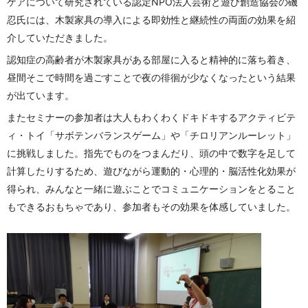
ケアについて研究されている認定NPO法人芸術と遊び創造協会の磯
忍氏には、木製家具の導入による即効性と継続性の両面の効果を紹
介していただきました。
認知症の高齢者が木製家具がある部屋に入ると精神的に落ち着き、
昼間そこで時間を過ごすことで夜の徘徊が少なくなったという結果
が出ています。
またセミナーの参加者は大人もわくわくドキドキするアクティビテ
ィ・トイ「サボテンバランスゲーム」や「チロリアンルーレット」
に挑戦しました。指先でものをつまんだり、頭の中で数字を足して
計算したりするため、遊びながら運動的・心理的・脳活性化効果が
得られ、みんなと一緒に遊ぶことでコミュニケーションをとること
もできるおもちゃであり、参加者もその効果を体感していました。