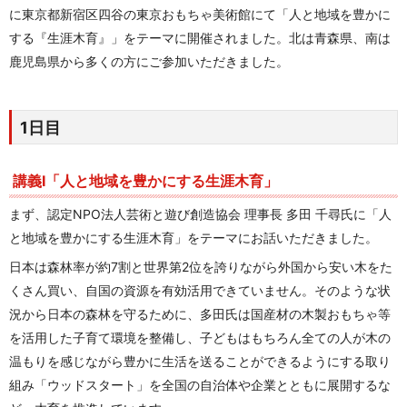
に東京都新宿区四谷の東京おもちゃ美術館にて「人と地域を豊かに
する『生涯木育』」をテーマに開催されました。北は青森県、南は
鹿児島県から多くの方にご参加いただきました。
1日目
講義I「人と地域を豊かにする生涯木育」
まず、認定NPO法人芸術と遊び創造協会 理事長 多田 千尋氏に「人
と地域を豊かにする生涯木育」をテーマにお話いただきました。
日本は森林率が約7割と世界第2位を誇りながら外国から安い木をた
くさん買い、自国の資源を有効活用できていません。そのような状
況から日本の森林を守るために、多田氏は国産材の木製おもちゃ等
を活用した子育て環境を整備し、子どもはもちろん全ての人が木の
温もりを感じながら豊かに生活を送ることができるようにする取り
組み「ウッドスタート」を全国の自治体や企業とともに展開するな