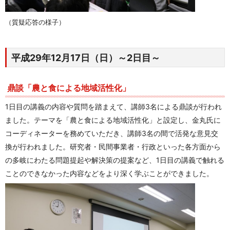
（質疑応答の様子）
平成29年12月17日（日）～2日目～
鼎談「農と食による地域活性化」
1日目の講義の内容や質問を踏まえて、講師3名による鼎談が行われ
ました。テーマを「農と食による地域活性化」と設定し、金丸氏に
コーディネーターを務めていただき、講師3名の間で活発な意見交
換が行われました。研究者・民間事業者・行政といった各方面から
の多岐にわたる問題提起や解決策の提案など、1日目の講義で触れる
ことのできなかった内容などをより深く学ぶことができました。