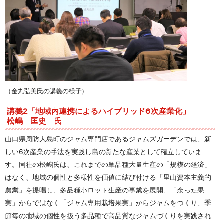
（金丸弘美氏の講義の様子）
講義2「地域内連携によるハイブリッド6次産業化」
松嶋 匡史 氏
山口県周防大島町のジャム専門店であるジャムズガーデンでは、新
しい6次産業の手法を実践し島の新たな産業として確立していま
す。同社の松嶋氏は、これまでの単品種大量生産の「規模の経済」
はなく、地域の個性と多様性を価値に結び付ける「里山資本主義的
農業」を提唱し、多品種小ロット生産の事業を展開。「余った果
実」からではなく「ジャム専用栽培果実」からジャムをつくり、季
節毎の地域の個性を扱う多品種で高品質なジャムづくりを実践され