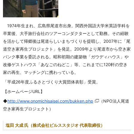
1974年生まれ、広島県尾道市出身。関西外国語大学米英語学科を
卒業後、大手旅行会社のツアーコンダクターとして勤務。その経験
を活かして帰郷後は尾道らしいまちづくりを提唱し、2007年に「尾
道空き家再生プロジェクト」を発足。2009年より尾道市から空き家
バンク事業を委託される。昭和初期の建築物「ガウディハウス」や
改修ゲストハウス「あなごのねどこ」等、これまでに120軒の空き
家の再生、マッチングに携わっている。
「平成26年度ふるさとづくり大賞団体表彰」受賞。
【ホームページURL】
◆
http://www.onomichisaisei.com/bukken.php
（NPO法人尾道
空き家再生プロジェクト）
塩田 大成 氏（株式会社ビルススタジオ 代表取締役）