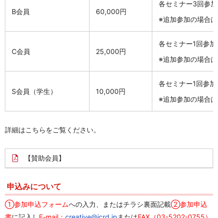
各セミナー3回参加
B会員
60,000円
※追加参加の場合は
各セミナー1回参加
C会員
25,000円
※追加参加の場合は
各セミナー1回参加
S会員（学生）
10,000円
※追加参加の場合は
詳細はこちらをご覧ください。
【賛助会員】
申込みについて
①参加申込フォーム
への入力、またはチラシ裏面記載
②参加申込
書
に記入し
E-mail：
creative@jcrd.jp
または
FAX（03-5202-0755）