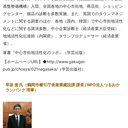
基盤整備機構）入団。全国各地の中心市街地、商店街、ショッピン
グセンター、個店の診断を多数実施。また、英国でのタウンマネジ
メントに関する調査のほか、各地（国内、韓国）で中心市街地活性
化などに関する講演多数。中小企業診断士（経済産業大臣登録）、
地域活性化伝道師（内閣府）、タウンプロデューサー（経済産業
省）。
著書『中心市街地活性化のツボ』（学芸出版）
【ホームページURL】◆http://www.gakugei-
pub.jp/chosya/021nagasaka/（学芸出版社）
早坂 進 氏（鶴岡市櫛引庁舎産業建設課 課長 / NPO法人つるおか
ランバンク 理事）