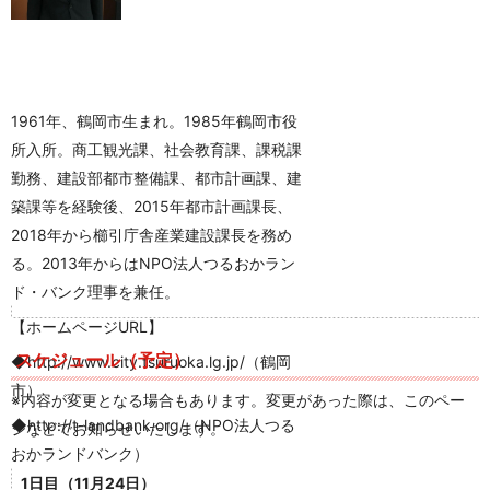
1961年、鶴岡市生まれ。1985年鶴岡市役
所入所。商工観光課、社会教育課、課税課
勤務、建設部都市整備課、都市計画課、建
築課等を経験後、2015年都市計画課長、
2018年から櫛引庁舎産業建設課長を務め
る。2013年からはNPO法人つるおかラン
ド・バンク理事を兼任。
【ホームページURL】
スケジュール（予定）
◆http://www.city.tsuruoka.lg.jp/（鶴岡
市）
※内容が変更となる場合もあります。変更があった際は、このペー
◆http://t-landbank.org/（NPO法人つる
ジなどでお知らせいたします。
おかランドバンク）
1日目（11月24日）