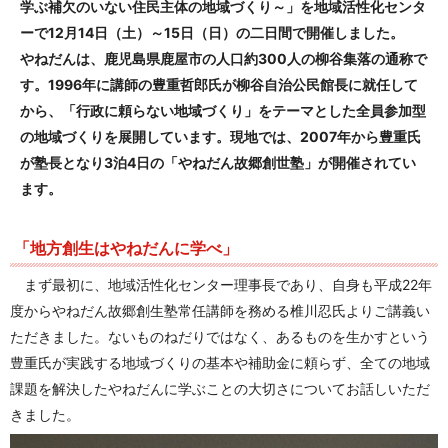
学ぶ補欠のいない住民主体の地域づくり～」を地域活性化センタ
ーで12月14日（土）～15日（日）の二日間で開催しました。
やねだんは、鹿児島県鹿屋市の人口約300人の柳谷集落の通称で
す。1996年に講師の豊重哲郎氏が柳谷自治公民館長に就任して
から、「行政に頼らない地域づくり」をテーマとした全員参加型
の地域づくりを展開しています。現地では、2007年から豊重氏
が塾長となり3泊4日の「やねだん故郷創世塾」が開催されてい
ます。
「地方創生はやねだんに学べ」
まず最初に、地域活性化センター理事長であり、自身も平成22年
度からやねだん故郷創生塾常任講師を務める椎川忍氏よりご講義い
ただきました。ないものねだりではなく、あるものを生かすという
豊重氏が実践する地域づくりの基本や補助金に頼らず、全ての地域
課題を解決したやねだんに学ぶことの大切さについてお話しいただ
きました。