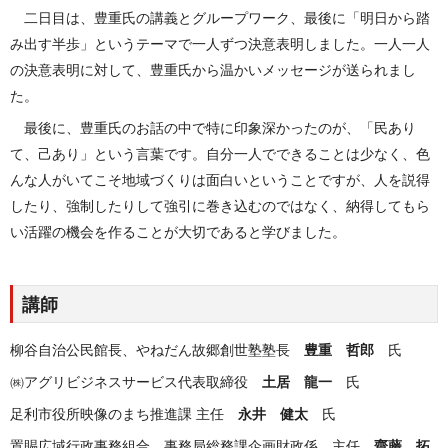
二日目は、豊重氏の講義とグループワーク、最後に「明日から踏
み出す半歩」というテーマで一人ずつ決意表明しました。一人一人
の決意表明に対して、豊重氏から温かいメッセージが送られまし
た。
最後に、豊重氏のお話の中で特に印象深かったのが、「民あり
て、己あり」という言葉です。自分一人でできることは少なく、色
んな人がいてこそ地域づくりは面白いということですが、人を説得
したり、強制したりして強引に巻き込むのではなく、納得してもら
い活躍の機会を作ることが大切であると学びました。
講師
柳谷自治公民館長、やねだん故郷創世塾塾長
豊重 哲郎
氏
㈱アグリビジネスサービス代表取締役
土居 龍一
氏
足利市役所映像のまち推進課 主任
永井 健太
氏
置賜広域行政事務組合 事務局総務課企画財政係 主任
齋藤 拓