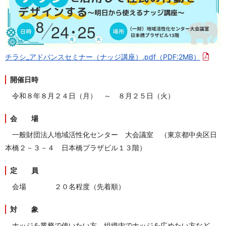
チラシ_アドバンスセミナー（ナッジ講座）.pdf
（PDF:2MB）
開催日時
令和８年８月２４日（月） ～ ８月２５日（火）
会 場
一般財団法人地域活性化センター 大会議室 （
東京都中央区日
本橋２－３－４ 日本橋プラザビル１３階
）
定 員
会場 ２０名程度（先着順）
対 象
ナッジを業務で使いたい方、組織内でナッジを広めたい方など、