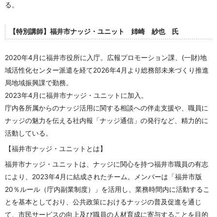
る。
【特別講師】福井市ナッジ・ユニット 姉崎 紗也 氏
2020年4月に福井市役所に入庁。広報プロモーション課、(一財)地
域活性化センター派遣を経て2026年4月より総務部未来づくり推進
局地域振興課で勤務。
2023年4月に福井市ナッジ・ユニットに加入。
庁内各所属からのナッジ活用に関する相談への伴走支援や、職員に
ナッジの魅力を伝える社内報「ナッジ通信」の発行など、精力的に
活動している。
【福井市ナッジ・ユニットとは】
福井市ナッジ・ユニットは、ナッジに関心を持つ福井市職員の有志
により、2023年4月に結成されたチーム。メンバーは「福井市版
20％ルール（庁内副業制度）」を活用し、業務時間内に活動するこ
とを基本としており、公共政策におけるナッジの普及促進を通じ
て、市民サービスの向上及び職員の人材育成に寄与することを目的