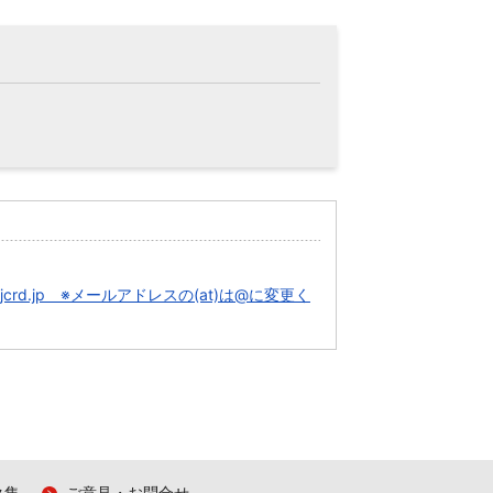
(at)jcrd.jp ※メールアドレスの(at)は@に変更く
ク集
ご意見・お問合せ