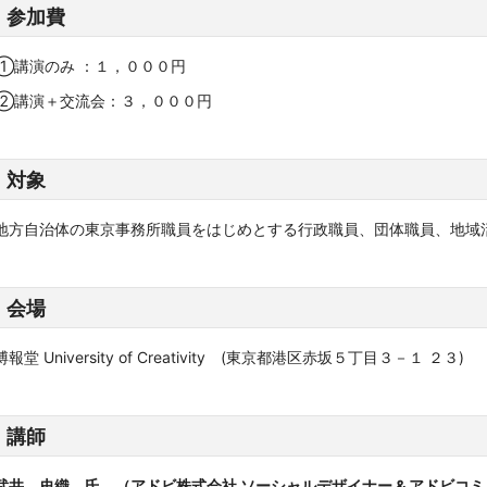
参加費
①講演のみ ：１，０００円
②講演＋交流会：３，０００円
対象
地方自治体の東京事務所職員をはじめとする行政職員、団体職員、地域
会場
博報堂 University of Creativity (東京都港区赤坂５丁目３－１ ２３)
講師
武井 史織
氏 （アドビ株式会社 ソーシャルデザイナー & アドビコ