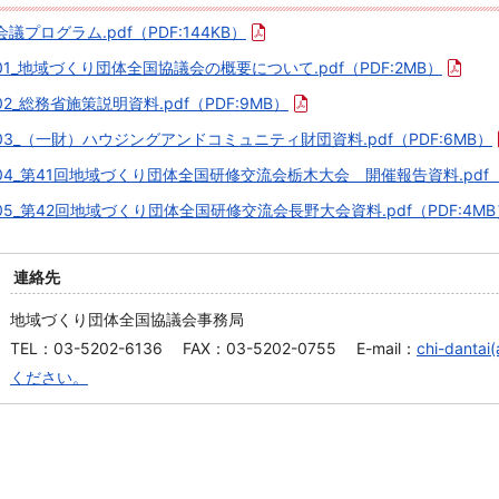
会議プログラム.pdf
（PDF:144KB）
01_地域づくり団体全国協議会の概要について.pdf
（PDF:2MB）
02_総務省施策説明資料.pdf
（PDF:9MB）
03_（一財）ハウジングアンドコミュニティ財団資料.pdf
（PDF:6MB）
04_第41回地域づくり団体全国研修交流会栃木大会 開催報告資料.pdf
05_第42回地域づくり団体全国研修交流会長野大会資料.pdf
（PDF:4M
連絡先
地域づくり団体全国協議会事務局
TEL：03-5202-6136 FAX：03-5202-0755 E-mail：
chi-dant
ください。