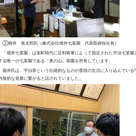
②堀井 長太郎氏（株式会社堀井七茗園 代表取締役社長）
「堀井七茗園」は室町時代に足利将軍によって指定された宇治七茗園
する唯一の七茗園である「奥の山」茶園を所有しています。
堀井氏は、宇治茶という伝統的なものが普段の生活に入り込んでいる
内発的な発展に繋がると話されていました。