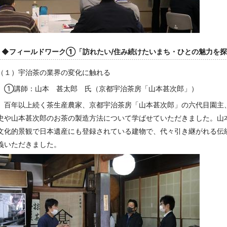
◆フィールドワーク①「訪れたい/住み続けたいまち・ひとの魅力を
（１）宇治茶の業界の変化に触れる
①講師：山本 甚太郎 氏（京都宇治茶房「山本甚次郎」）
百年以上続く茶生産農家、京都宇治茶房「山本甚次郎」の六代目園主
史や山本甚次郎のお茶の製造方法について学ばせていただきました。山
文化的景観で日本遺産にも登録されている建物で、代々引き継がれる伝
義いただきました。