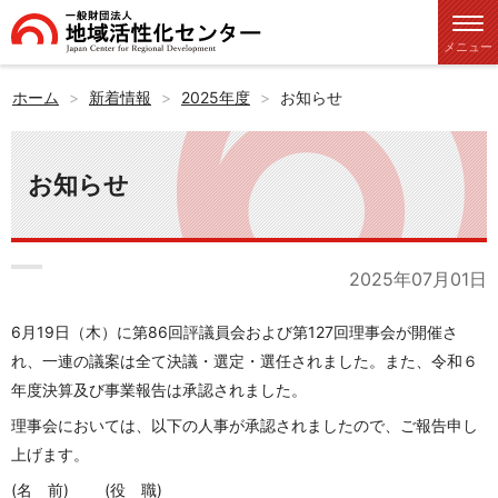
メニュー
ホーム
新着情報
2025年度
お知らせ
お知らせ
2025年07月01日
6
月
19
日（木）に第
86
回評議員会および第
127
回理事会が開催さ
れ、一連の議案は全て決議・選定・選任されました。また、令和６
年度決算及び事業報告は承認されました。
理事会においては、以下の人事が承認されましたので、ご報告申し
上げます。
(
名 前
)
(
役 職
)