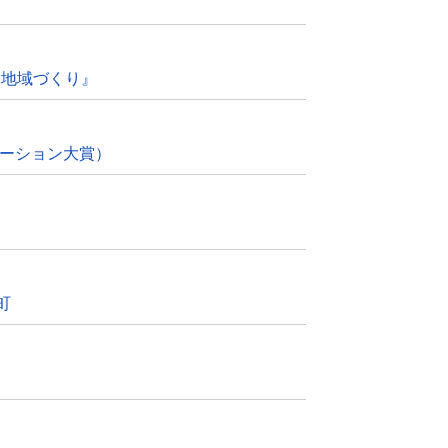
い地域づくり』
モーション大賞）
町